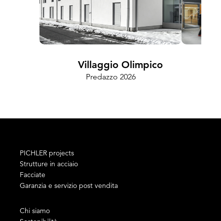
Villaggio Olimpico
Predazzo 2026
Cam
PICHLER projects
Strutture in acciaio
Facciate
Garanzia e servizio post vendita
Chi siamo