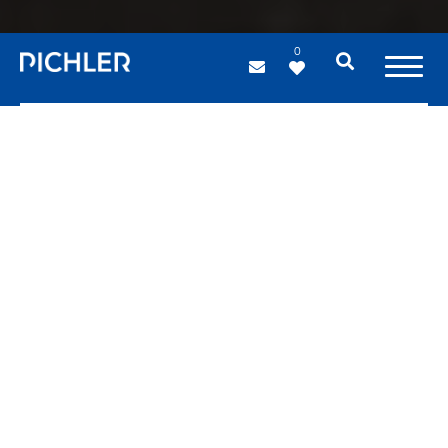
0
PICHLER projects
Ci piace immaginare ogni progetto
come una costellazione fatta di
persone con competenze e
specializzazioni diverse, di idee fuori
dal comune, di strumenti altamente
innovativi e lavoro di squadra. Una
sfida sempre nuova dove know how,