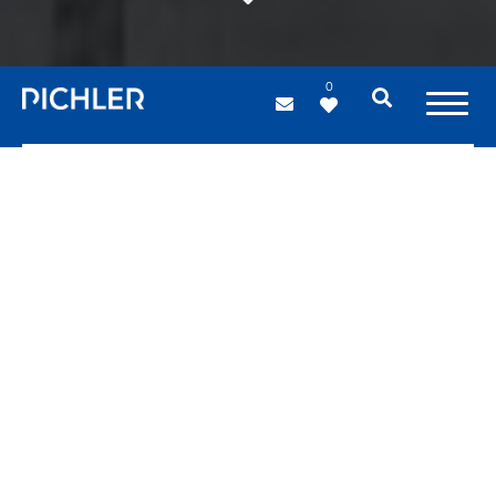
0
Radici d'acciaio
Amiamo ritornare alla Fucina, ritrovarci
lì dove tutto è iniziato, nella Val d'Ega
in Alto Adige, nel cuore delle
Dolomiti. Un luogo semplice e di
valore, custode delle nostre radici.
PICHLER nasce in questa valle,