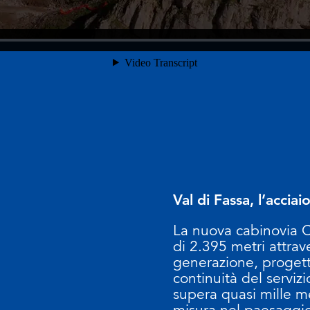
Val di Fassa, l’accia
La nuova cabinovia C
di 2.395 metri attrave
generazione, progett
continuità del serviz
supera quasi mille met
misura nel paesaggio 