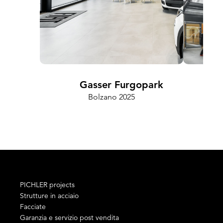
Gasser Furgopark
Bolzano 2025
Cam
PICHLER projects
Strutture in acciaio
Facciate
Garanzia e servizio post vendita