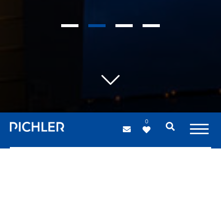
1
2
3
4
0
Sonderkonstruktione
n